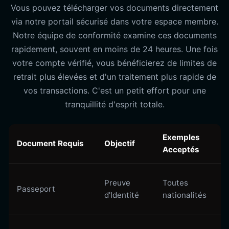
Vous pouvez télécharger vos documents directement
via notre portail sécurisé dans votre espace membre.
Notre équipe de conformité examine ces documents
rapidement, souvent en moins de 24 heures. Une fois
votre compte vérifié, vous bénéficierez de limites de
retrait plus élevées et d'un traitement plus rapide de
vos transactions. C'est un petit effort pour une
tranquillité d'esprit totale.
Exemples
Document Requis
Objectif
F
Acceptés
J
Preuve
Toutes
Passeport
P
d'Identité
nationalités
P
J