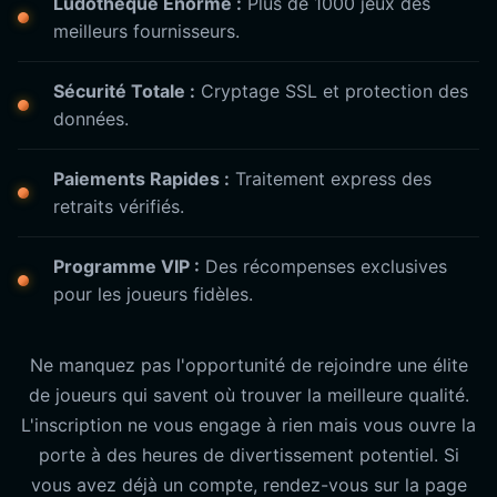
Ludothèque Énorme :
Plus de 1000 jeux des
meilleurs fournisseurs.
Sécurité Totale :
Cryptage SSL et protection des
données.
Paiements Rapides :
Traitement express des
retraits vérifiés.
Programme VIP :
Des récompenses exclusives
pour les joueurs fidèles.
Ne manquez pas l'opportunité de rejoindre une élite
de joueurs qui savent où trouver la meilleure qualité.
L'inscription ne vous engage à rien mais vous ouvre la
porte à des heures de divertissement potentiel. Si
vous avez déjà un compte, rendez-vous sur la page