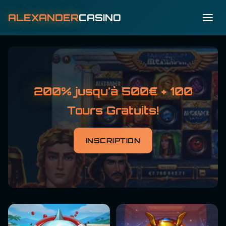
ALEXANDER
CASINO
200% jusqu'à 500€ + 100
Tours Gratuits!
INSCRIPTION