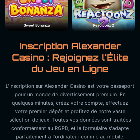
Sweet Bonanza
Reactoonz 2
Inscription Alexander
Casino : Rejoignez l'Élite
du Jeu en Ligne
L'inscription sur Alexander Casino est votre passeport
pour un monde de divertissement premium. En
quelques minutes, créez votre compte, effectuez
votre premier dépôt et profitez de notre vaste
sélection de jeux. Toutes vos données sont traitées
conformément au RGPD, et le formulaire s'adapte
parfaitement à l'ordinateur comme au mobile.