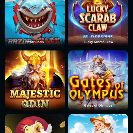
Razor Shark
Lucky Scarab Claw
Majestic Odin
Gates of Olympus